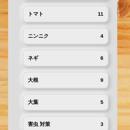
トマト
11
ニンニク
4
ネギ
6
大根
9
大葉
5
害虫 対策
3