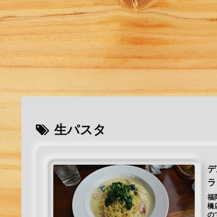
生パスタ
デ
ラ
福
橋
の