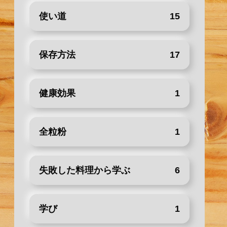
使い道
15
保存方法
17
健康効果
1
全粒粉
1
失敗した料理から学ぶ
6
学び
1