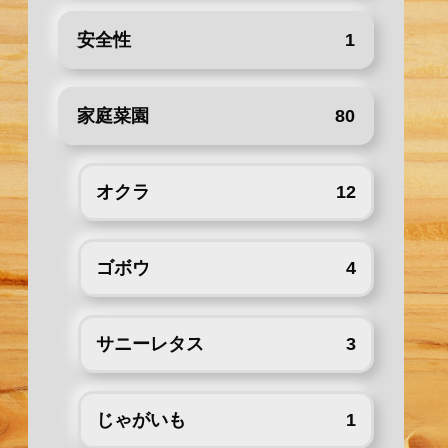
安全性
1
家庭菜園
80
オクラ
12
ゴボウ
4
サニーレタス
3
じゃがいも
1