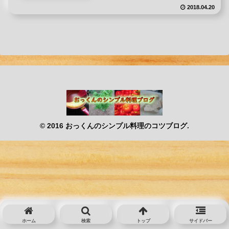
2018.04.20
© 2016 おっくんのシンプル料理のコツブログ.
ホーム
検索
トップ
サイドバー