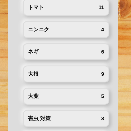
トマト
11
ニンニク
4
ネギ
6
大根
9
大葉
5
害虫 対策
3