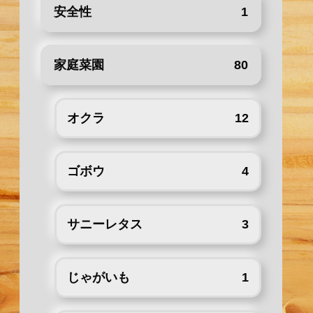
安全性
1
家庭菜園
80
オクラ
12
ゴボウ
4
サニーレタス
3
じゃがいも
1