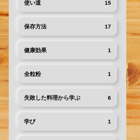
使い道
15
保存方法
17
健康効果
1
全粒粉
1
失敗した料理から学ぶ
6
学び
1