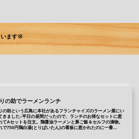
ています※
りの助でラーメンランチ
りの助という広島に本社があるフランチャイズのラーメン屋にい
てきました♪平日の昼間だったので、ランチのお得なセットに惹
れてAセットを注文。鶏醤油ラーメンと豚ご飯＆セルフの漬物。
れで750円鶏白湯(とりぱいたん)の看板に惹かれたのに一番...