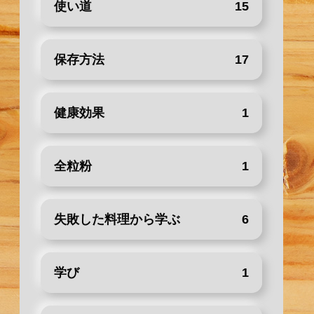
使い道
15
保存方法
17
健康効果
1
全粒粉
1
失敗した料理から学ぶ
6
学び
1