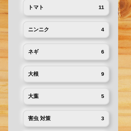
トマト
11
ニンニク
4
ネギ
6
大根
9
大葉
5
害虫 対策
3