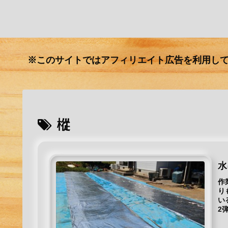
※このサイトではアフィリエイト広告を利用し
樅
水
作
り
い
2