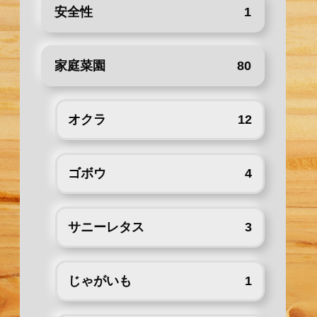
安全性
1
家庭菜園
80
オクラ
12
ゴボウ
4
サニーレタス
3
じゃがいも
1