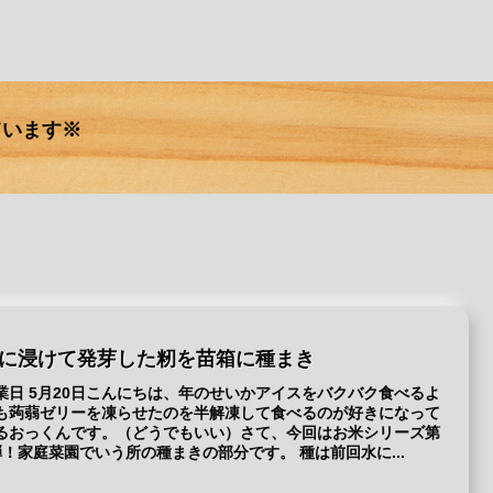
ています※
に浸けて発芽した籾を苗箱に種まき
業日 5月20日こんにちは、年のせいかアイスをバクバク食べるよ
も蒟蒻ゼリーを凍らせたのを半解凍して食べるのが好きになって
るおっくんです。（どうでもいい）さて、今回はお米シリーズ第
弾！家庭菜園でいう所の種まきの部分です。 種は前回水に...