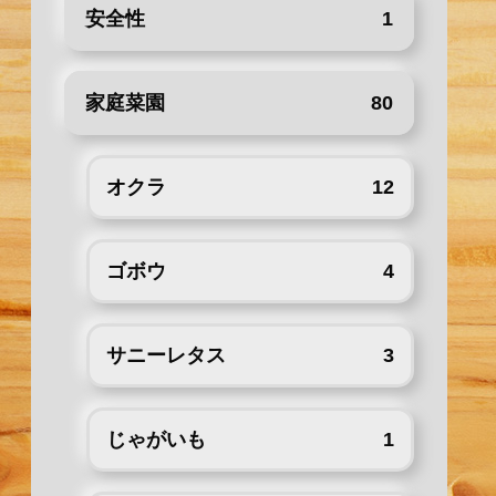
安全性
1
家庭菜園
80
オクラ
12
ゴボウ
4
サニーレタス
3
じゃがいも
1