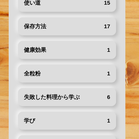
使い道
15
保存方法
17
健康効果
1
全粒粉
1
失敗した料理から学ぶ
6
学び
1