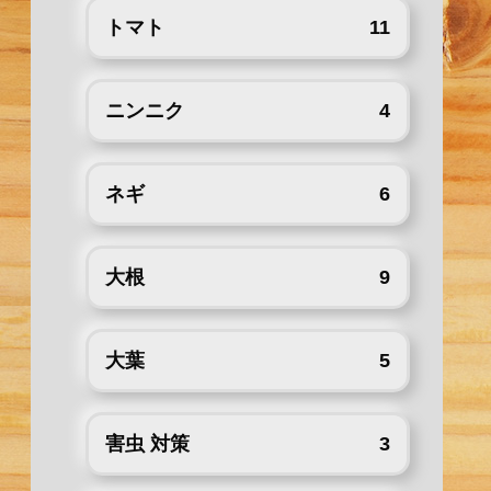
トマト
11
ニンニク
4
ネギ
6
大根
9
大葉
5
害虫 対策
3