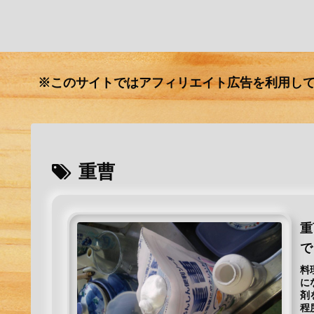
※このサイトではアフィリエイト広告を利用し
重曹
重
で
料
に
剤
程