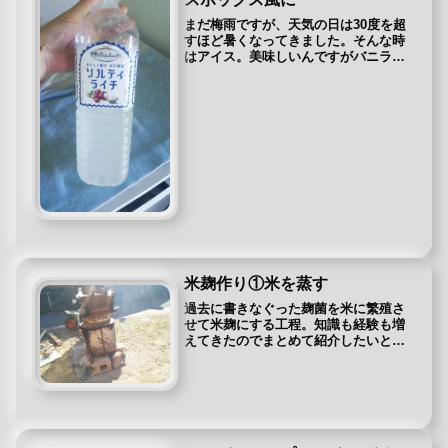
まだ梅雨ですが、天気の日は30度を超
すほど暑くなってきました。そんな時
はアイス。美味しいんですがバニラア
イスは砂糖も多くちょっと重いんです
よね。若いころはガリガリ君やかき氷
では物足りなかったのですが、最近は
スッキリした氷菓にも惹かれるよう
に...
米麹作り①米を蒸す
過去に書きなぐった麹菌を米に繁殖さ
せて米麹にする工程。知識も経験も増
えてきたのでまとめて紹介したいと思
います。過去の勢いのまま知りたい方
はこちら⇒味噌に使うこうじを作る家
ではお米を作っているので「くず米」
という規格よりも小さな米ができま
す。...