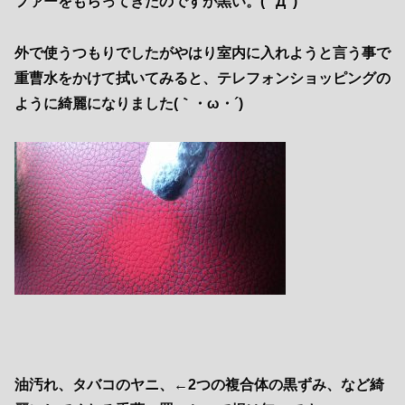
ファーをもらってきたのですが黒い。( ﾟДﾟ)
外で使うつもりでしたがやはり室内に入れようと言う事で
重曹水をかけて拭いてみると、テレフォンショッピングの
ように綺麗になりました(｀・ω・´)ゞ
油汚れ、タバコのヤニ、←2つの複合体の黒ずみ、など綺