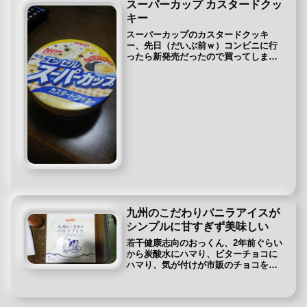
スーパーカップ カスタードクッ
キー
スーパーカップのカスタードクッキ
ー、先日（だいぶ前ｗ）コンビニに行
ったら新発売だったので買ってしまい
ました。(/ω＼) 蓋を開けると内蓋がつ
いてました。(*´ω｀) 開けた時に蓋につ
いたアイスがもったいないとの声があ
ったのでしょうか？うーん...
九州のこだわりバニラアイスが
シンプルに甘すぎず美味しい
若干健康志向のおっくん、2年前ぐらい
から炭酸水にハマり、ビターチョコに
ハマり、気が付けが市販のチョコを食
べると『砂糖やん』しばらく炭酸水と
ビターチョコしかお菓子を食べてなか
った時に、市販のクッキーにチョコレ