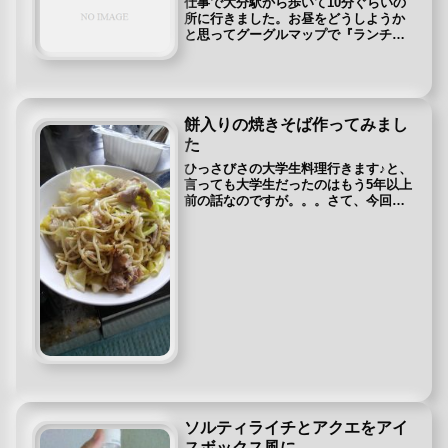
仕事で大分駅から歩いて10分ぐらいの
所に行きました。お昼をどうしようか
と思ってグーグルマップで『ランチ』
と検索すると近くにあったキッチン丸
山が出てきました。評判もよさそうだ
し行ってみました。キッチン丸山のレ
ビュー駐車場は5～6台ぶんぐらいか...
餅入りの焼きそば作ってみまし
た
ひっさびさの大学生料理行きます♪と、
言っても大学生だったのはもう5年以上
前の話なのですが。。。さて、今回は
モチ入りの焼きそば！冷凍庫などに入
れたままの餅おうと思ったわけです！
材料 餅 豚肉 ちゃんぽん麺 キャベツ 焼
肉のたれ材料です！ドドン...
ソルティライチとアクエをアイ
スボックス風に