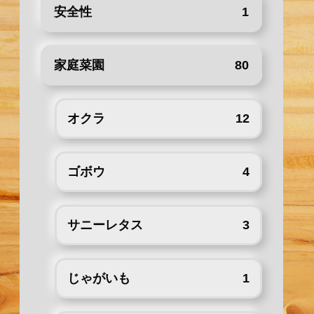
安全性
1
家庭菜園
80
オクラ
12
ゴボウ
4
サニーレタス
3
じゃがいも
1