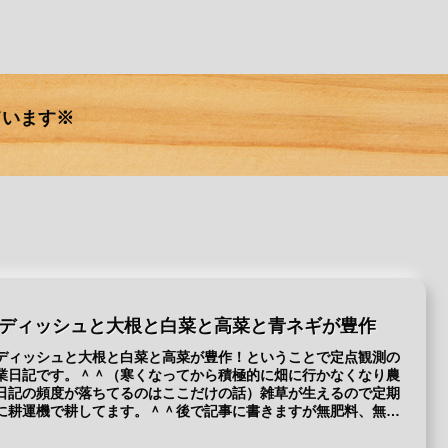
ています※
ディッシュと大根と白菜と高菜と青ネギが豊作
ディッシュと大根と白菜と高菜が豊作！ということで定点観測の
業日記です。＾＾（寒くなってから積極的に畑に行かなくなり農
日記の頻度が落ちてるのはここだけの話）雑草が生えるので定期
に耕運機で耕してます。＾＾後で記事に書きますが無肥料、無
.