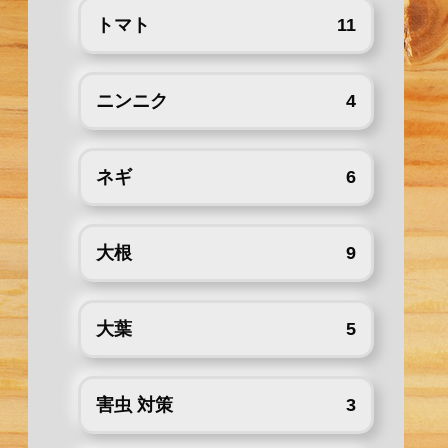
トマト
11
ニンニク
4
ネギ
6
大根
9
大葉
5
害虫 対策
3