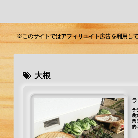
※このサイトではアフィリエイト広告を利用し
大根
ラ
ラ
農
業
的
農..