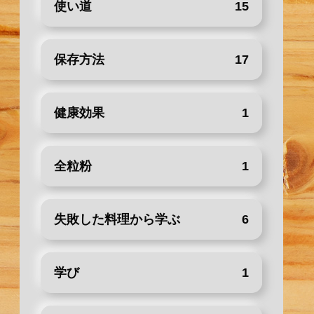
使い道
15
保存方法
17
健康効果
1
全粒粉
1
失敗した料理から学ぶ
6
学び
1