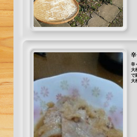
辛
辛
大
で
大
で..