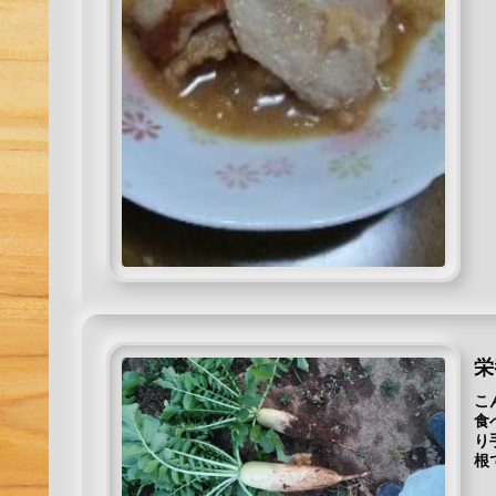
栄
こ
食
り
根
く..