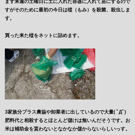
まず来週の土曜日に土に入れた容器に入れて苗にするので
すがそのために最初の今日は樅（もみ）を殺菌、殺虫しま
す。
買った来た樅をネットに詰めます。
3家族分プラス農協や卸業者に出しているので大量( ﾟДﾟ)
肥料代と相殺するとほとんど儲けは無いんだそうです。お
米は補助金を貰わないとなかなか儲からないらしいっす。