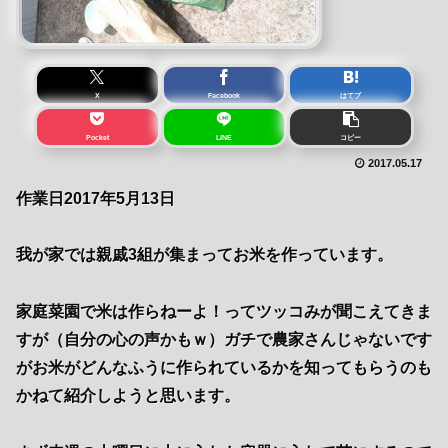
X
Facebook
はてブ
Pocket
LINE
コピー
2017.05.17
作業日2017年5月13日
我が家では親戚3組が集まってお米を作っています。
家庭菜園で米は作らねーよ！ってツッコみが聞こえてきま
すが（自分の心の声かもｗ）ガチで農家さんじゃないです
がお米がどんなふうに作られているかを知ってもらうのも
かねて紹介しようと思います。