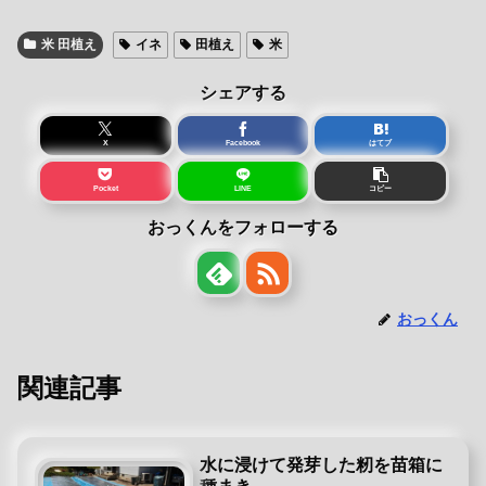
米 田植え
イネ
田植え
米
シェアする
X
Facebook
はてブ
Pocket
LINE
コピー
おっくんをフォローする
おっくん
関連記事
水に浸けて発芽した籾を苗箱に