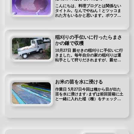
こんにちは、料理ブログとは関係ない
タイトル。なんでやねん！とツッコま
れた方もいるかと思います。ボウフラ
について書く理由料理ブログのくせに
このサイトでは農業（家庭菜園）的な
ことも書いています。 そこでお米を作
るために苗箱ごと水に2週間ほど浸け...
稲刈りの手伝いに行ったらまさ
かの鎌で収穫
10月27日 親せきの稲刈りに手伝いに行
きました。毎年自分の家の稲刈りは運
転手として狩りだされますが、親せき
の所は今年が初めてです。 大分県の山
香って所で山と名水が有名なんだそう
です。こーんな道を♪真っすぐ～真っす
ぐ～♪ここが親せきの畑（一...
お米の苗を水に浸ける
作業日 5月27日今回は種から目が出た
苗を水に浸けます♪まずは前回苗箱に土
と一緒に入れた樅（種）をチェックし
ます。5月26日に風が強くて銀のカバー
が剥げてしまっているのです。 おお～(
ﾟДﾟ)ちゃんと芽が出て緑になってます
ね～因みにお米の...