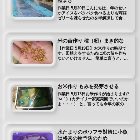
種まき
作業日 5月20日こんにちは、年のせい
かアイスをバクバク食べるよりも蒟蒻
ゼリーを凍らせたのを半解凍して食べ
るのが好きになっているおっくんで
す。（どうでもいい）さて、今回はお
米シリーズ第2弾！家庭菜園でいう所の
種まきの部分です。 種は前回水に...
米の苗作り 種（籾）まき的な
【作業日 5月19日】お米作りの時期で
す。田植えをするために米の苗を作ら
ないといけません。 簡単に言うと、お
米の種まきです。前回殺虫、殺菌した
籾（もみ）玄米のもう一つ皮がついて
いる状態です。 お米を収穫したときの
状態です。前回の記事 ⇒お...
お米作り もみを発芽させる
作業日 5月13日お米作りが始まります(*
´ω｀)（カテゴリー家庭菜園でいいのか
よ・・・） と、言っても今年の家の田
んぼは飼料米と言って家畜の飼料にな
るお米を作ります。国からの補助金が
出るとか、周りの田んぼがそればかり
で水の供給タイミングな...
水たまりのボウフラ対策に小魚
は将来の蚊予防のため