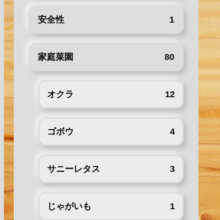
安全性
1
家庭菜園
80
オクラ
12
ゴボウ
4
サニーレタス
3
じゃがいも
1