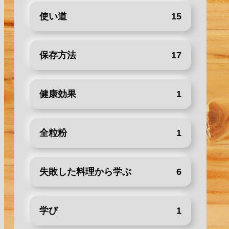
使い道
15
保存方法
17
健康効果
1
全粒粉
1
失敗した料理から学ぶ
6
学び
1