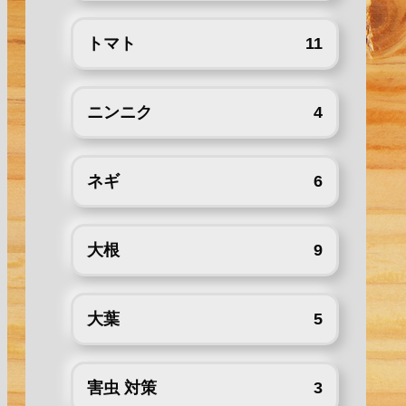
トマト
11
ニンニク
4
ネギ
6
大根
9
大葉
5
害虫 対策
3