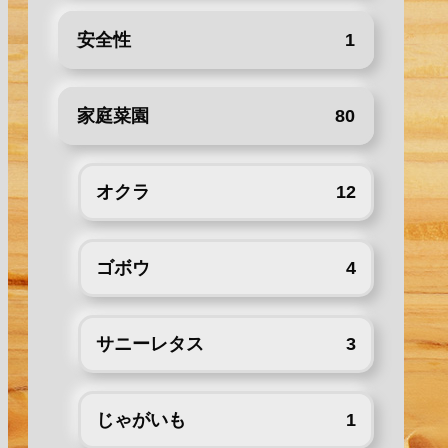
安全性
1
家庭菜園
80
オクラ
12
ゴボウ
4
サニーレタス
3
じゃがいも
1