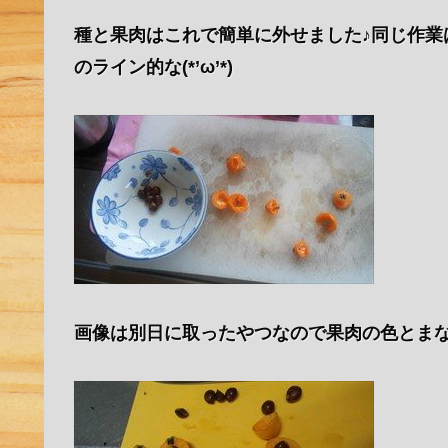
種と果肉はこれで簡単に外せました♪同じ作業
のライン的な(*’ω’*)
画像は別日に取ったやつなので果肉の色とま