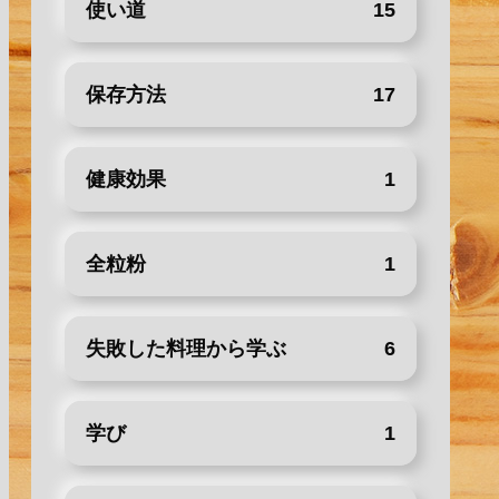
使い道
15
保存方法
17
健康効果
1
全粒粉
1
失敗した料理から学ぶ
6
学び
1