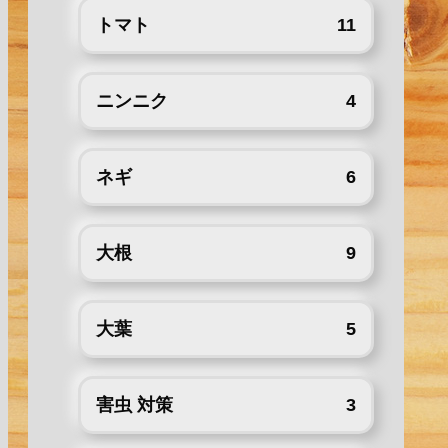
トマト
11
ニンニク
4
ネギ
6
大根
9
大葉
5
害虫 対策
3