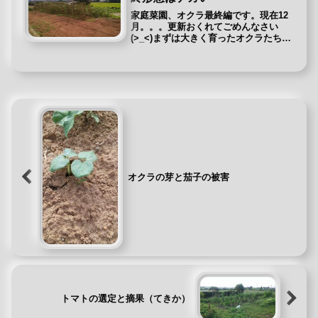
家庭菜園、オクラ最終編です。現在12
月。。。更新おくれてごめんなさい
(>_<)まずは大きく育ったオクラたち。
写真を撮ったのは2017年9月2日です。
おっくんは身長170cmほどあるのです
が目線より上の物もあります。オクラ
の実？種が入ってるか...
オクラの芽と茄子の被害
トマトの選定と摘果（てきか）