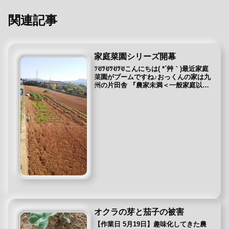
関連記事
家庭菜園シリーズ開幕
ﾂꀀﾂꀀﾂꀀﾂꀀこんにちは( *´艸｀)最近家庭
菜園がブームですね♪おっくんの家は九
州の片田舎 『農家未満＜一般家庭以
上』と言うことで畑があります。 ※田
舎なのである所はあります。 庭にもあ
るし、家から500ｍぐらい離れたところ
にも1人の手...
オクラの芽と茄子の被害
【作業日 5月19日】趣味化してきた農