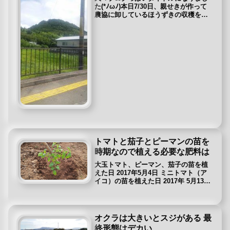
た(*ﾉωﾉ)本日7/30日、親せきが作って
農協に卸しているほうずきの収穫をち
ょっと手伝いに行ってきました。お盆
までは出荷で忙しいんだそうです。ほ
おずきは漢字で書くと「鬼灯」提灯の
火に集まる精霊の目印になる...
トマトと茄子とピーマンの苗を
時期なので植える必要な肥料は
大玉トマト、ピーマン、茄子の苗を植
えた日 2017年5月4日 ミニトマト（ア
イコ）の苗を植えた日 2017年 5月13日
トマトを植える季節がやってきました♪
中2ぐらいの時に家で取れたトマトを食
べてからトマトが好きになったおっく
んです。(^...
オクラは大きいとスジがある 最
終形態はデカい