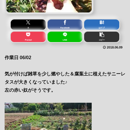
X
Facebook
はてブ
Pocket
LINE
コピー
2018.06.09
作業日 06/02
気が付けば雑草を少し燃やした＆腐葉土に植えたサニーレ
タスが大きくなっていました♪
左の赤い奴がそうです。