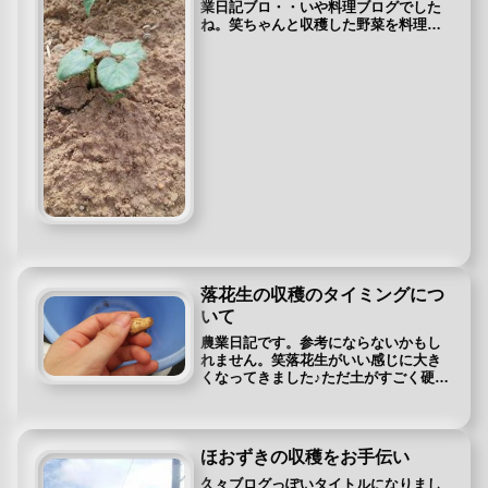
業日記ブロ・・いや料理ブログでした
ね。笑ちゃんと収穫した野菜を料理し
て載せないといかんですね(*´ω｀)あの
時植えてから ⇒オクラの種ま
きオクラの芽が出てきてました♪結構、
茎がしっかりしてるんです...
落花生の収穫のタイミングにつ
いて
農業日記です。参考にならないかもし
れません。笑落花生がいい感じに大き
くなってきました♪ただ土がすごく硬く
なっていて花の下から伸びて実のつく
根？が土の中に入り切れない時期が結
構あったので実の生育としては遅いは
ずです。※雨も降らずに根ばかり伸
ほおずきの収穫をお手伝い
び...
久々ブログっぽいタイトルになりまし