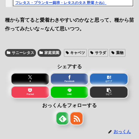
フレタス・プランター栽培・レタスのタネ 野菜 たね）
種から育てると愛着わきやすいのかなと思って、種から苗
作ってみたいな～なんて思いつつ。
サニーレタス
家庭菜園
キャベツ
サラダ
葉物
シェアする
X
Facebook
はてブ
Pocket
LINE
コピー
おっくんをフォローする
おっくん