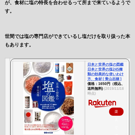
が、食材に塩の特長を合わせるって所まで来ているようで
す。
世間では塩の専門店ができているし塩だけを取り扱った本
もあります。
日本と世界の塩の図鑑
日本と世界の塩245種
類の効果的な使いわけ
方、食材 [ 青山志穂 ]
価格：1650円（税込、
送料無料)
(2019/11/18
時点)
楽
天
で