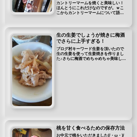
カントリーマームを焼くと美味しい！
ほんとうにこれだけなのですが。ｗこ
こからカントリーマームについて語っ
ていこうと思います。ｗ カントリーマ
ーム普通に食べていませんか？美味し
いですよ、美味しいけど美味しいその
カントリーマームを少しオーブント
生の生姜でしょうが焼きに梅酒
ー...
でさらに上手すぎる！
ブログ村キーワード生姜を頂いたので
生の生姜を使って生姜焼きを作りまし
た♪さらに梅酒でめちゃめちゃ美味しく
なりました(^^♪【材料】豚バラスライ
ス生姜ﾂꀀ玉ねぎﾂꀀ梅酒（みりん、砂糖
の代わり）塩頂いた生姜、結構おっき
くて、この後冷凍保存したの...
桃を甘く食べるための保存方法
お中元で桃をいただきました(/・ω・)/