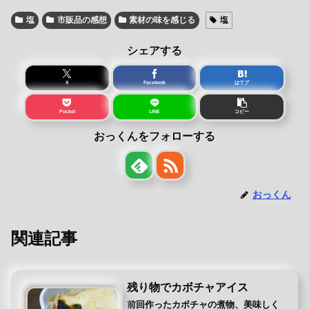
塩
市販品の感想
素材の味を感じる
塩
シェアする
X
Facebook
はてブ
Pocket
LINE
コピー
おっくんをフォローする
おっくん
関連記事
残り物でカボチャアイス
前回作ったカボチャの煮物、美味しく