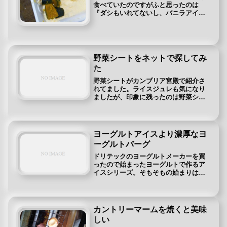
食べていたのですがふと思ったのは
『ダシもいれてないし、バニラアイス
と混ぜたらカボチャのアイスになるん
じゃね？』↓イメージはこれですね↓ﾂꀀ
【送料無料】アイス12個セット【酒か
すのアイス、青のりの香るアイス、...
野菜シートをネットで探してみ
た
野菜シートがカンブリア宮殿で紹介さ
れてました。ライスジュレも気になり
ましたが、印象に残ったのは野菜シー
ト。インスタ映えするからお弁当に使
ったりと若い女性に人気なんだそうで
す。僕はお弁当は作らないのですが、
健康志向なおっくんてきには野菜げ原
ヨーグルトアイスより濃厚なヨ
料...
ーグルトバーグ
ドリテックのヨーグルトメーカーを買
ったので始まったヨーグルトで作るア
イスシリーズ。そもそもの始まりはヨ
ーグルトバーグという水切りヨーグル
トを冷凍したものがおしゃれで流行っ
ているのを知って興味を持ったからで
す。
カントリーマームを焼くと美味
しい