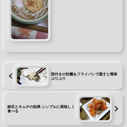
シがあって好きだな♪本場香川のうどん
を食べに行くか、お手軽に自宅で楽し
むのか悩み中です(>_<...
殻付きの牡蠣をフライパンで蒸すと簡単
ぷりぷり
納豆とキムチの効果 シンプルに美味しく
食べる