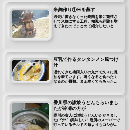
米麹作り①米を蒸す
過去に書きなぐった麹菌を米に繁殖さ
せて米麹にする工程。知識も経験も増
えてきたのでまとめて紹介したいと思
います。過去の勢いのまま知りたい方
はこちら⇒味噌に使うこうじを作る家
ではお米を作っているので「くず米」
という規格よりも小さな米ができま
す。...
豆乳で作るタンタンメン風つけ
汁
遅れてきた梅雨入りの九州で久々に長
袖を着ています。暑くなると食べたく
なるのが麺類。まぁ寒くてもあったか
いうどんが食べたくなるのですが(笑)そ
こで今回はちょっとご飯が足りないと
きに、そうめんなどの乾麺を茹でるて
一品増やすときに普通のめんつゆと...
香川県の讃岐うどんもらいまし
たが冷凍の方が
香川の友人に讃岐うどんいただきまし
た( *´艸｀)美味しい！近所のスーパーで
打っているチルドの麺よりもコシがあ
ります♪でもね・・・冷凍めんの方がコ