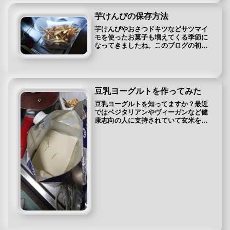
を使ってないものが欲しいなと思い、
市販の甘いお菓子よりは多少は健康に
芋けんぴの保存方法
良さそうなフルーツグラノーラを購入
しました。
芋けんぴやおさつドキツなどサツマイ
モを使ったお菓子も増えてくる季節に
なってきましたね。このブログの初め
の記事がストーブで作るサツマイモだ
ったりして個人的にサツマイモが好き
なんです。サツマイモをスライスして
オーブントースターで焼いてみたり、
畑...
豆乳ヨーグルトを作ってみた
豆乳ヨーグルトを知ってますか？最近
ではベジタリアンやヴィーガンなど健
康志向の人に支持されていて玄米を使
って手作りしているもいるようです。
もちろん豆乳とヨーグルトの組み合わ
せですから、その次はダイエットをし
ている人が取り入れています。一方、
僕...