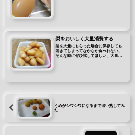
気で美味しかったので、その時の味を
思い出しつつカボスの香りを殺さない
よ...
梨をおいしく大量消費する
梨を大量にもらった場合に保存しても
飽きてしまってなかなか食べれない。
そんな時にぜひ試してほしい、大量消
費レシピ『焼きナシ』を紹介します。
簡単で美味しいですし、なにより甘み
がいまいちで食べ応えがある品種の梨
はなかなか子供たちも食べてくれませ
ん...
うめがシワシワになるまで追い熟してみ
た