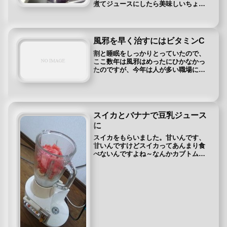
煮てジュースにしたら美味しいちょっ
と濃厚すぎるので豆乳で割ってみまし
た。（そのまま飲むのに飽きてきたと
も言う）左も手作り豆乳です(*´з`)美味
しい⇒豆乳の作り方入れみ...
風邪を早く治すにはビタミンC
割と睡眠をしっかりとっていたので、
ここ数年は風邪はめったにひかなかっ
たのですが、今年は人が多い職場に行
き睡眠不足だったこともあり、すでに2
回風邪をひいております。現在、5月末
で風邪のシーズンではないものの、ビ
タミンCをとったことで回復が今ま...
スイカとバナナで豆乳ジュース
に
スイカをもらいました。甘いんです、
甘いんですけどスイカってあんまり食
べないんですよね～なんかカブトムシ
になった気分で・・・（好きな人ごめ
んなさい）と言う事でしばらく冷蔵庫
に入ったままで流石に悪くなりそうだ
ったので豆乳ジュースにしちゃえと思
い...