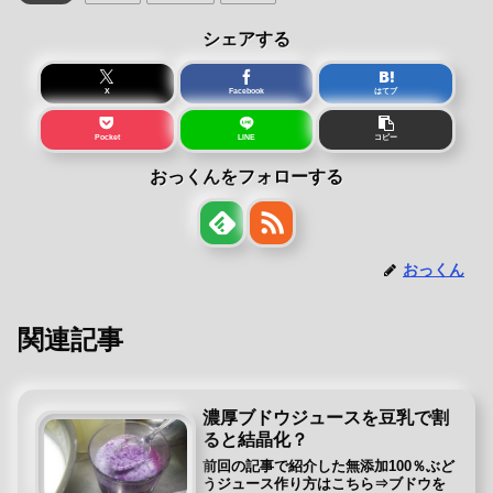
シェアする
X
Facebook
はてブ
Pocket
LINE
コピー
おっくんをフォローする
おっくん
関連記事
濃厚ブドウジュースを豆乳で割
ると結晶化？
前回の記事で紹介した無添加100％ぶど
うジュース作り方はこちら⇒ブドウを