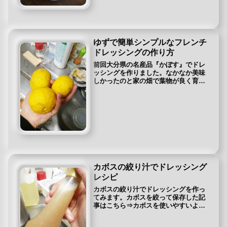
ゆずで簡単シンプルなフレンチ
ドレッシングの作り方
前回大分県の名産品『かぼす』でドレ
ッシングを作りました。なかなか美味
しかったのと家の畑で葉物が良く育っ
ているので手作りドレッシングの第二
弾です♪今回はいただいた『ゆず』の絞
り汁を使って佐藤不使用でシンプルな
フレンチドレッシングを作ってみよ
う...
カボスの絞り汁でドレッシング
レシピ
カボスの絞り汁でドレッシングを作っ
てみます。カボスを絞って保存した記
事はこちら⇒カボスを使いやすいよう
に絞って冷凍保存働いていた飲食店で
は手作りのオニオンドレッシングが人