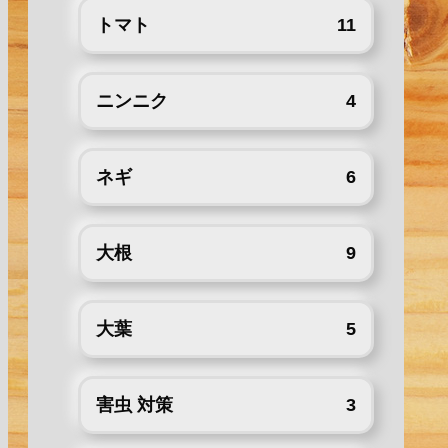
トマト
11
ニンニク
4
ネギ
6
大根
9
大葉
5
害虫 対策
3