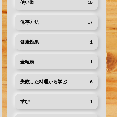
使い道
15
保存方法
17
健康効果
1
全粒粉
1
失敗した料理から学ぶ
6
学び
1