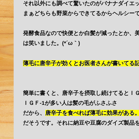
それ以外にも調べて驚いたのがバナナダイエ
まぁどちらも野菜からできてるからヘルシー
発酵食品なので快便とか白髪が減ったとか、
は笑いました。(*´ω｀)
薄毛に唐辛子が効くとお医者さんが書いてる
簡単に書くと、唐辛子を摂取し続けてるとＩＧ
ＩＧＦ-1が多い人は髪の毛がふさふさ
だから、
唐辛子を食べれば薄毛に効果がある
だそうです。それに納豆や豆腐のダイズ製品