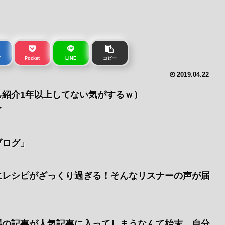
ブ
Pocket
LINE
コピー
2019.04.22
紹介1年以上してない気がするｗ）
イ
ブログ」
にレシピがざっくり過ぎる！そんなリスナーの声が届
場の記事が人気記事に入ってしまうなんて始末。自分