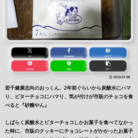
X
Facebook
はてブ
Pocket
LINE
コピー
2019.07.06
若干健康志向のおっくん、2年前ぐらいから炭酸水にハマ
り、ビターチョコにハマり、気が付けが市販のチョコを食
べると『砂糖やん』
しばらく炭酸水とビターチョコしかお菓子を食べてなかっ
た時に、市販のクッキーにチョコレートがかかったお菓子