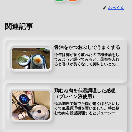
おっくん
関連記事
醤油をかつおぶしでうまくする
今年は梅が多く取れたので梅醤油をし
てみようと調べてみると、昆布を入れ
ると香りが良くなって美味しいとのレ
シピがありました。そこで以前に、安
い醤油でも大葉につけると香りが良く
ておいしくなり、しょうゆ漬けをして
みようと思ったのを思い出しました。
梅...
鶏むね肉を低温調理した感想
（ブレイン液使用）
低温調理で茹でた肉が驚くほどおいし
くて低温調理機を買いました。特に鶏
むね肉を低温調理するとジューシーで
柔らかいのが手軽にできるので試行錯
誤してそこそこ安定しておいしくでき
るようになったので紹介します。