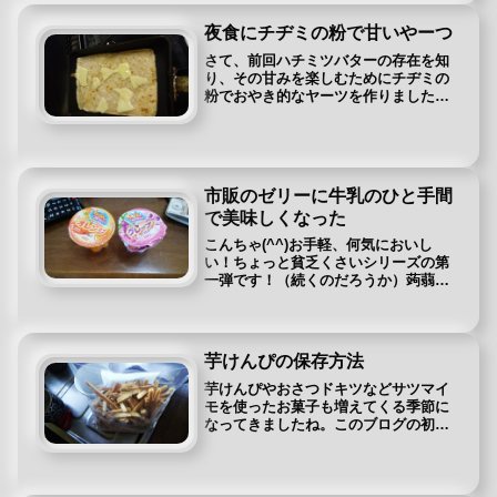
夜食にチヂミの粉で甘いやーつ
さて、前回ハチミツバターの存在を知
り、その甘みを楽しむためにチヂミの
粉でおやき的なヤーツを作りました。
その作り方について紹介します。前回
の記事⇒ハチミツバターは火を入れな
いほうが良かった。食材が無い場合や
少ない場合も甘くないお好み焼きバ
ー...
市販のゼリーに牛乳のひと手間
で美味しくなった
こんちゃ(^^)お手軽、何気においし
い！ちょっと貧乏くさいシリーズの第
一弾です！（続くのだろうか）蒟蒻ゼ
リーを凍らせたのを食べながら夏を超
えたせいかなぜかゼリーが買われてき
てました。 蒟蒻ゼリーじゃないので凍
らせるのは微妙かなと思い、どうし...
芋けんぴの保存方法
芋けんぴやおさつドキツなどサツマイ
モを使ったお菓子も増えてくる季節に
なってきましたね。このブログの初め
の記事がストーブで作るサツマイモだ
ったりして個人的にサツマイモが好き
なんです。サツマイモをスライスして
オーブントースターで焼いてみたり、