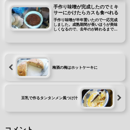
畑...
手作り味噌が完成したのでミキ
サーにかけたらカスも食べれる
手作り味噌が半年置いたので一応完成
しました。成熟期間が長いほうが美味
しくなるので、去年のが終わるまで食
べないですが、去年のと舐め比べてみ
ると塩気のなめらかさが違います。手
作り味噌の作り方が気になる人はこち
らのカテゴリーへ⇒手作り 味噌塩麹
を...
梅酒の梅はホットケーキに
豆乳で作るタンタンメン風つけ汁
コメント