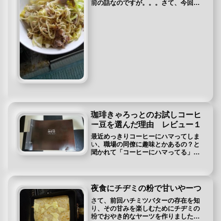
前の話なのですが。。。さて、今回は
モチ入りの焼きそば！冷凍庫などに入
れたままの餅おうと思ったわけです！
材料 餅 豚肉 ちゃんぽん麺 キャベツ 焼
肉のたれ材料です！ドドン...
珈琲きゃろっとのお試しコーヒ
ー豆を選んだ理由 レビュー１
最近めっきりコーヒーにハマってしま
い、職場の同僚に趣味とかあるの？と
聞かれて「コーヒーにハマってる」と
答えたら趣味じゃなくないと言われた
おっくんです。（この入り数年前にし
ていたような。懐かしいｗ）コーヒの
サブスクも流行っているようなので、
夜食にチヂミの粉で甘いやーつ
レビューを書いてみようと色々調べて
います。
さて、前回ハチミツバターの存在を知
り、その甘みを楽しむためにチヂミの
粉でおやき的なヤーツを作りました。