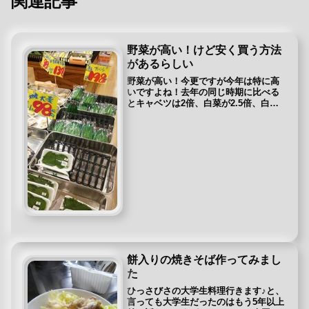
関連記事
野菜が高い！けど安く買う方法
があるらしい
野菜が高い！今更ですが今年は特に高
いですよね！去年の同じ時期に比べる
とキャベツは2倍、白菜が2.5倍、白ネ
ギは3倍、小松菜やダイコンも1.5倍以
上の値上げが起きているんだそうで
す。スーパーに行っても白菜とかキャ
ベツになかなか手が出なかったで...
餅入りの焼きそば作ってみまし
た
ひっさびさの大学生料理行きます♪と、
言っても大学生だったのはもう5年以上