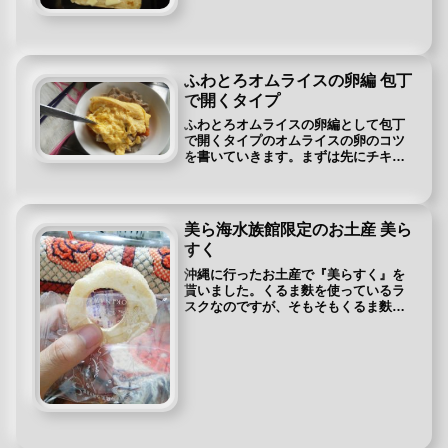
その作り方について紹介します。前回
の記事⇒ハチミツバターは火を入れな
いほうが良かった。食材が無い場合や
少ない場合も甘くないお好み焼きバ
ー...
ふわとろオムライスの卵編 包丁
で開くタイプ
ふわとろオムライスの卵編として包丁
で開くタイプのオムライスの卵のコツ
を書いていきます。まずは先にチキン
ライスを作ります。といっても今回は
鶏肉がなかったのでにんにくを使った
ケチャップライスに茹でた豚をのせま
す。豚は日がたっていたのか、柔らか
美ら海水族館限定のお土産 美ら
い...
すく
沖縄に行ったお土産で『美らすく』を
貰いました。くるま麩を使っているラ
スクなのですが、そもそもくるま麩を
知ってますか？ヘルシー食として注目
されていて新潟などの北陸地方では煮
物などよく食卓に出るようで他の所で
もすき焼きに入れたりするんだそうで
す...