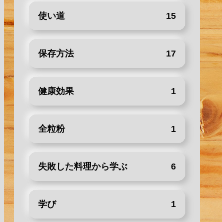
使い道
15
保存方法
17
健康効果
1
全粒粉
1
失敗した料理から学ぶ
6
学び
1