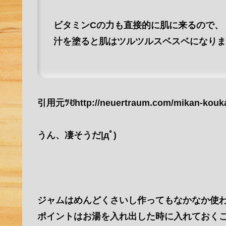
ビタミンCの力も直接的に肌に来るので、
汁を塗ると肌はツルツルスベスベになり
引用元ﾂꀀhttp://neuertraum.com/mikan-kouka
うん、凄そうだ|дﾟ)
ジャムはめんどくさいし作ってもなかなか使
ポイントはお湯を入れ出した時に入れておく