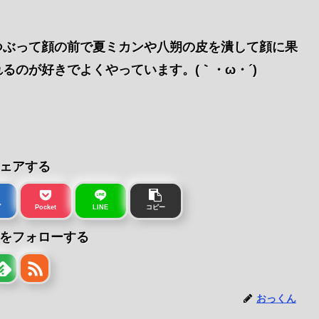
つぶって顔の前で夏ミカンや八朔の皮を潰して顔に果
るのが好きでよくやっています。(｀・ω・´)ゞ
ェアする
ブ
Pocket
LINE
コピー
をフォローする
おっくん