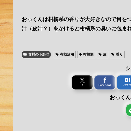
おっくんは柑橘系の香りが大好きなので目を
汁（皮汁？）をかけると柑橘系の臭いに包まれ
食材の下処理
有効活用
柑橘類
皮
香り
シ
X
Facebook
はて
おっくん