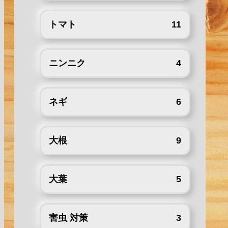
トマト
11
ニンニク
4
ネギ
6
大根
9
大葉
5
害虫 対策
3