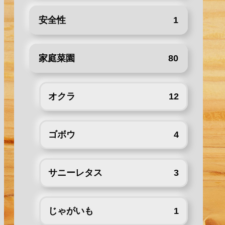
安全性
1
家庭菜園
80
オクラ
12
ゴボウ
4
サニーレタス
3
じゃがいも
1