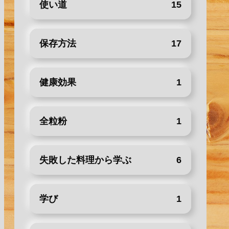
使い道
15
保存方法
17
健康効果
1
全粒粉
1
失敗した料理から学ぶ
6
学び
1