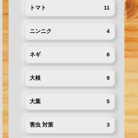
トマト
11
ニンニク
4
ネギ
6
大根
9
大葉
5
害虫 対策
3