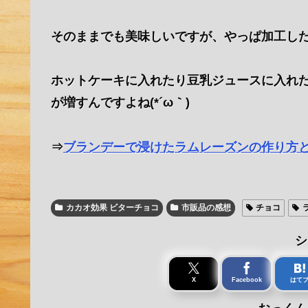
そのままでも美味しいですが、やっぱ加工し
ホットケーキに入れたり豆乳ジュースに入れ
が増すんですよね(*´ω｀)
⇒
ブランデーで浸けたラムレーズンの作り方
カカオ効果 ビターチョコ
市販品の感想
チョコ
シ
X
Facebook
はて